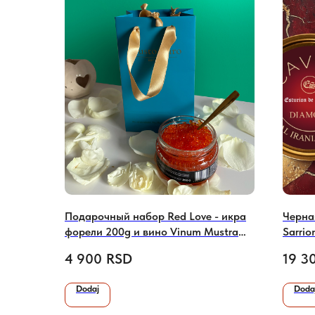
Подарочный набор Red Love - икра
Черная
форели 200g и вино Vinum Mustra
Sarrio
(0,75 л)
4 900
RSD
19 3
Dodaj
Doda