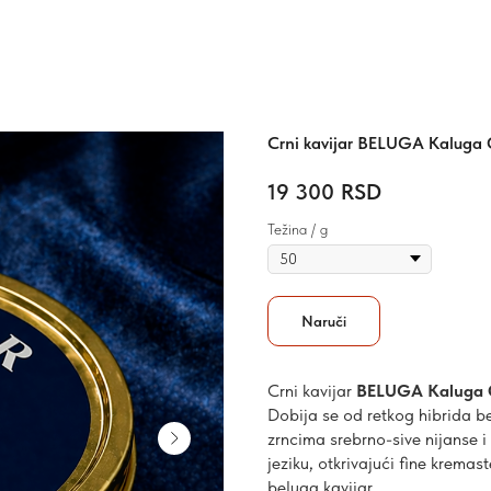
Crni kavijar BELUGA Kaluga
19 300
RSD
Težina / g
Naruči
Crni kavijar
BELUGA Kaluga
Dobija se od retkog hibrida b
zrncima srebrno-sive nijanse 
jeziku, otkrivajući fine kremas
beluga kavijar.