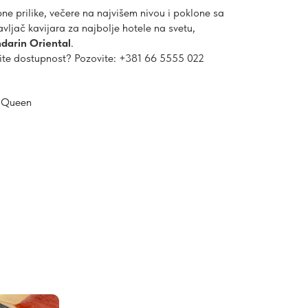
ne prilike, večere na najvišem nivou i poklone sa
vljač kavijara za najbolje hotele na svetu,
darin Oriental
.
erite dostupnost? Pozovite: +381 66 5555 022
 Queen