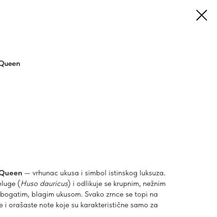
 Queen
 Queen
— vrhunac ukusa i simbol istinskog luksuza.
eluge (
Huso dauricus
) i odlikuje se krupnim, nežnim
i bogatim, blagim ukusom. Svako zrnce se topi na
te i orašaste note koje su karakteristične samo za