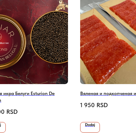
 икра Белуги Esturion De
Вяленая и подкопченая 
n
1 950
RSD
00
RSD
j
Dodaj