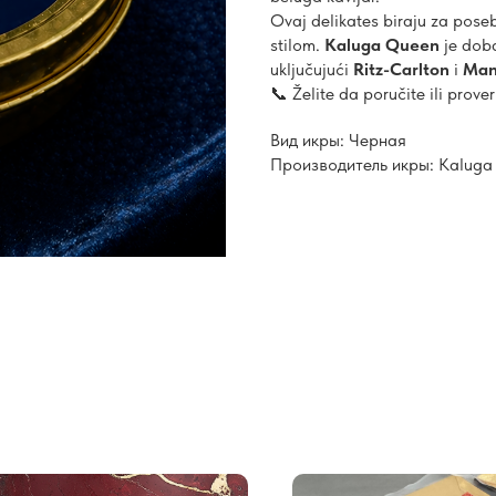
Ovaj delikates biraju za poseb
stilom.
Kaluga Queen
je doba
uključujući
Ritz-Carlton
i
Man
📞 Želite da poručite ili prov
Вид икры: Черная
Производитель икры: Kaluga