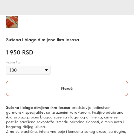
Sušena i blago dimljena ikra lososa
1 950
RSD
Težina / g
Naruči
Sušena i blago dimljena ikra lososa
predstavlja jedinstveni
gurmanski specijalitet sa izraženim karakterom. Pažljivo odabrana
ikra prolazi proces blagog sušenja i laganog dimljenja, čime se
postiže savršena ravnoteža između prirodne slanosti, dimnih nota i
bogatog ribljeg ukusa.
Zrna su elastična, intenzivne boje i koncentrisanog ukusa, sa dugim,