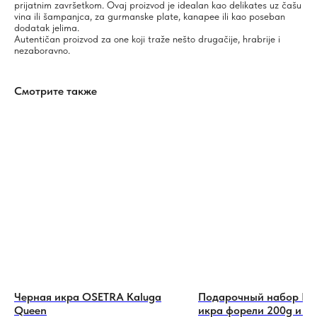
prijatnim završetkom. Ovaj proizvod je idealan kao delikates uz čašu
vina ili šampanjca, za gurmanske plate, kanapee ili kao poseban
dodatak jelima.
Autentičan proizvod za one koji traže nešto drugačije, hrabrije i
nezaboravno.
Смотрите также
Черная икра OSETRA Kaluga
Подарочный набор Red
Queen
икра форели 200g и в