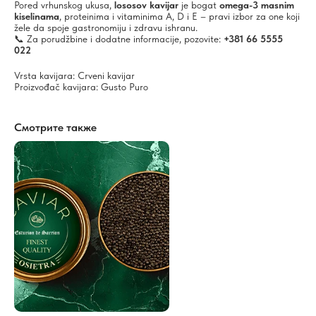
Pored vrhunskog ukusa,
lososov kavijar
je bogat
omega-3 masnim
kiselinama
, proteinima i vitaminima A, D i E – pravi izbor za one koji
žele da spoje gastronomiju i zdravu ishranu.
📞 Za porudžbine i dodatne informacije, pozovite:
+381 66 5555
022
Vrsta kavijara: Crveni kavijar
Proizvođač kavijara: Gusto Puro
Смотрите также