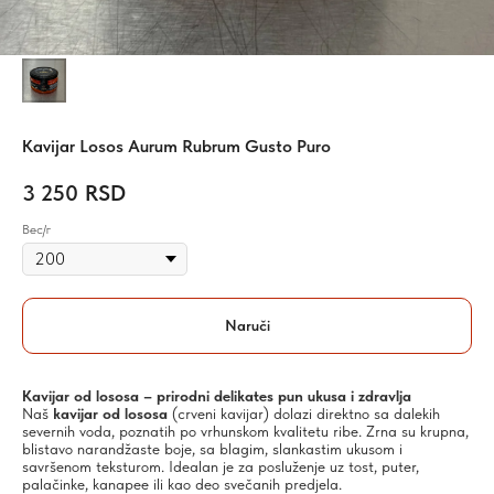
Kavijar Losos Aurum Rubrum Gusto Puro
3 250
RSD
Вес/г
Naruči
Kavijar od lososa – prirodni delikates pun ukusa i zdravlja
Naš
kavijar od lososa
(crveni kavijar) dolazi direktno sa dalekih
severnih voda, poznatih po vrhunskom kvalitetu ribe. Zrna su krupna,
blistavo narandžaste boje, sa blagim, slankastim ukusom i
savršenom teksturom. Idealan je za posluženje uz tost, puter,
palačinke, kanapee ili kao deo svečanih predjela.