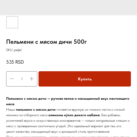
Пельмени с мясом дичи 500г
SKU:
peljel
535
RSD
Купить
Пельмени с мясом дичи — ручная лепка и насыщенный вкус настоящего
мяса
Наши
пельмени с мясом дичи
готовятся вручную из тонкого теста и сочной
начинки из отборного мяса
оленины и/или дикого кабана
. Без добавок,
усилителей вкуса и искусственных консервантов — только натуральные специи и
мясо с проверенных охотничьих угодий. Это идеальный вариант для тех, кто
ценит качество, насыщенный вкус и домашний стиль приготовления.
Пельмени легко готовятся — всего несколько минут в кипящей воде, и ароматное