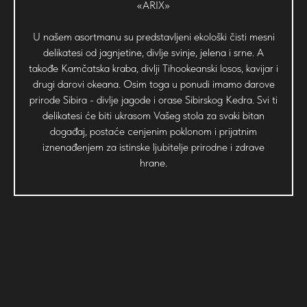
«ARIX»
U našem asortmanu su predstavljeni ekološki čisti mesni
delikatesi od jagnjetine, divlje svinje, jelena i srne. A
takođe Kamčatska kraba, divlji Tihookeanski losos, kavijar i
drugi darovi okeana. Osim toga u ponudi imamo darove
prirode Sibira - divlje jagode i orase Sibirskog Kedra. Svi ti
delikatesi će biti ukrasom Vašeg stola za svaki bitan
događaj, postaće cenjenim poklonom i prijatnim
iznenađenjem za istinske ljubitelje prirodne i zdrave
hrane.