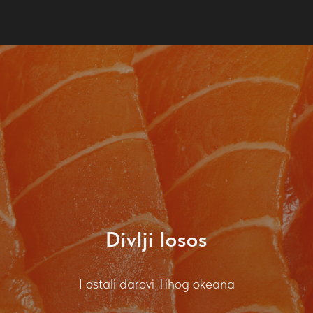
Divlji losos
I ostali darovi Tihog okeana