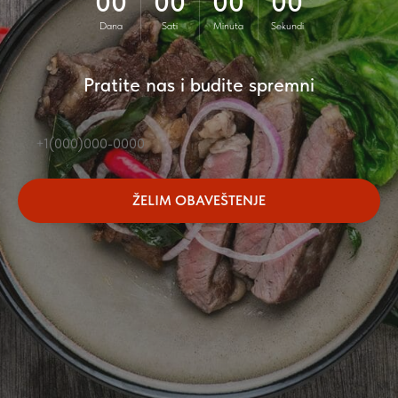
00
00
00
00
Dana
Sati
Minuta
Sekundi
Pratite nas i budite spremni
ŽELIM OBAVEŠTENJE