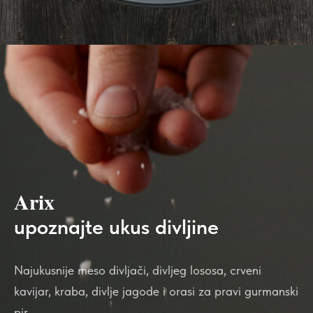
Arix
upoznajte ukus divljine
Najukusnije meso divljači, divljeg lososa, crveni
kavijar, kraba, divlje jagode i orasi za pravi gurmanski
pir