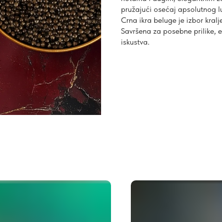
pružajući osećaj apsolutnog l
Crna ikra beluge je izbor kralj
Savršena za posebne prilike,
iskustva.