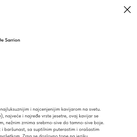
De Sarrion
najluksuznijim i najcenjenijim kavijarom na svetu.
o
), najveće i najređe vrste jesetre, ovaj kavijar se
m, nežnim zrnima srebrno-sive do tamno-sive boje.
i baršunast, sa suptilnim puterastim i orašastim
vršetkom. Zrna se doslovno tope na jeziku,