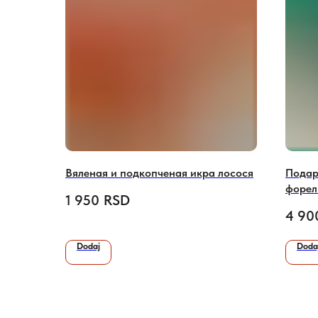
Вяленая и подкопченая икра лосося
Подар
форел
1 950
RSD
(0,75 
4 90
Dodaj
Doda