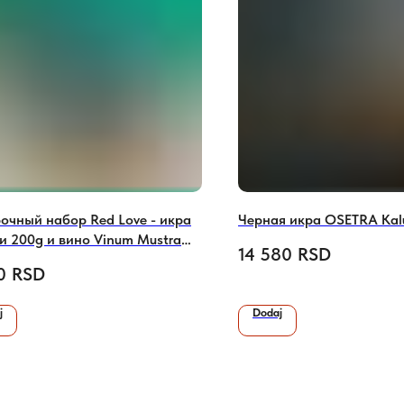
очный набор Red Love - икра
Черная икра OSETRA Kal
и 200g и вино Vinum Mustra
14 580
RSD
л)
0
RSD
j
Dodaj