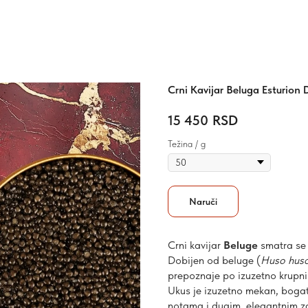
Crni Kavijar Beluga Esturion 
15 450
RSD
Težina / g
Naruči
Crni kavijar
Beluge
smatra se 
Dobijen od beluge (
Huso hus
prepoznaje po izuzetno krupni
Ukus je izuzetno mekan, bogat 
notama i dugim, elegantnim za