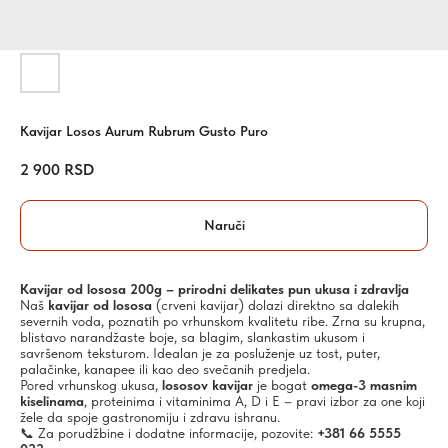
Kavijar Losos Aurum Rubrum Gusto Puro
2 900
RSD
Naruči
Kavijar od lososa 200g – prirodni delikates pun ukusa i zdravlja
Naš
kavijar od lososa
(crveni kavijar) dolazi direktno sa dalekih
severnih voda, poznatih po vrhunskom kvalitetu ribe. Zrna su krupna,
blistavo narandžaste boje, sa blagim, slankastim ukusom i
savršenom teksturom. Idealan je za posluženje uz tost, puter,
palačinke, kanapee ili kao deo svečanih predjela.
Pored vrhunskog ukusa,
lososov kavijar
je bogat
omega-3 masnim
kiselinama
, proteinima i vitaminima A, D i E – pravi izbor za one koji
žele da spoje gastronomiju i zdravu ishranu.
📞 Za porudžbine i dodatne informacije, pozovite:
+381 66 5555