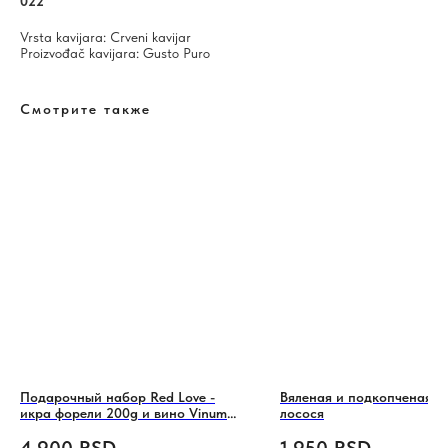
022
Vrsta kavijara: Crveni kavijar
Proizvođač kavijara: Gusto Puro
Смотрите также
Подарочный набор Red Love -
Вяленая и подкопченая и
икра форели 200g и вино Vinum
лосося
Grašac beli (0,75 л)