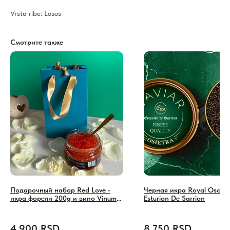
Vrsta ribe: Losos
Смотрите также
Подарочный набор Red Love -
Черная икра Royal Osciet
икра форели 200g и вино Vinum
Esturion De Sarrion
Mustra (0,75 л)
4 900
RSD
8 750
RSD