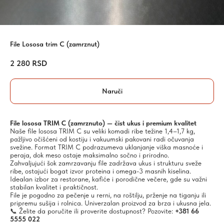
File Lososa trim C (zamrznut)
2 280
RSD
Naruči
File lososa TRIM C (zamrznuto) — čist ukus i premium kvalitet
Naše file lososa TRIM C su veliki komadi ribe težine 1,4–1,7 kg,
pažljivo očišćeni od kostiju i vakuumski pakovani radi očuvanja
svežine. Format TRIM C podrazumeva uklanjanje viška masnoće i
peraja, dok meso ostaje maksimalno sočno i prirodno.
Zahvaljujući šok zamrzavanju file zadržava ukus i strukturu sveže
ribe, ostajući bogat izvor proteina i omega-3 masnih kiselina.
Idealan izbor za restorane, kafiće i porodične večere, gde su važni
stabilan kvalitet i praktičnost.
File je pogodno za pečenje u rerni, na roštilju, prženje na tiganju ili
pripremu sušija i rolnica. Univerzalan proizvod za brza i ukusna jela.
📞 Želite da poručite ili proverite dostupnost? Pozovite:
+381 66
5555 022